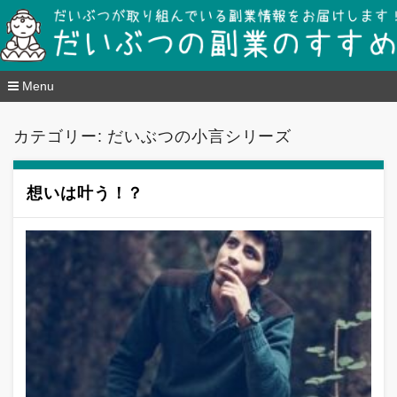
だいぶつの副業のすすめ mints-club
Menu
コ
ン
カテゴリー:
だいぶつの小言シリーズ
テ
ン
ツ
へ
想いは叶う！？
移
動