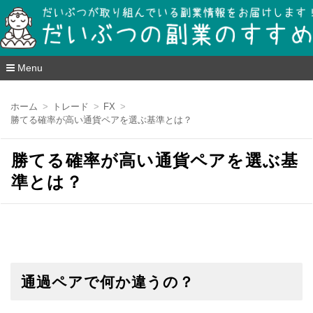
だいぶつの副業のすすめ mints-club
Menu
コ
ン
ホーム
トレード
FX
テ
勝てる確率が高い通貨ペアを選ぶ基準とは？
ン
ツ
へ
勝てる確率が高い通貨ペアを選ぶ基
移
動
準とは？
通過ペアで何か違うの？