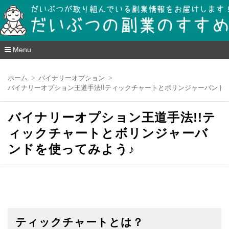
だいぶつの副業のすすめ mints-club
Menu
コ
ン
ホーム
バイナリーオプション
テ
バイナリーオプション王道手法!!ティックチャートとボリンジャーバンド
ン
ツ
へ
バイナリーオプション王道手法!!テ
移
動
ィックチャートとボリンジャーバ
ンドを使ってみよう♪
ティックチャートとは？